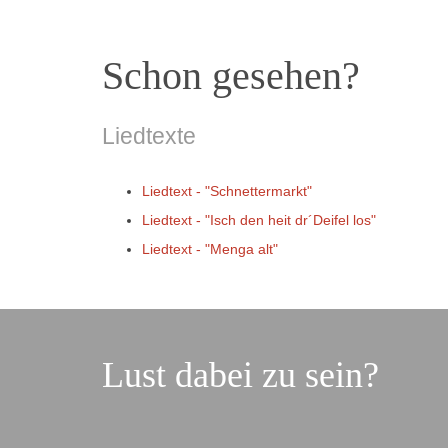
Schon gesehen?
Liedtexte
Liedtext - "Schnettermarkt
"
Liedtext - "Isch den heit dr´Deifel los
"
Liedtext - "Menga alt"
Lust dabei zu sein?