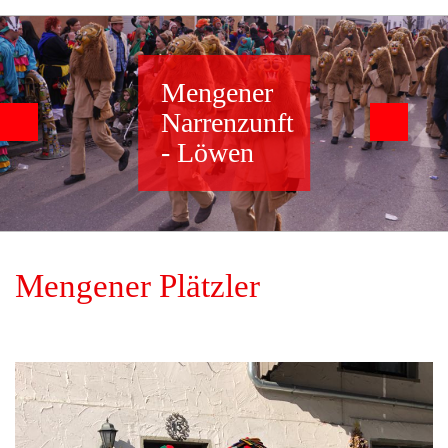
Mengener
Narrenzunft
- Löwen
Mengener Plätzler